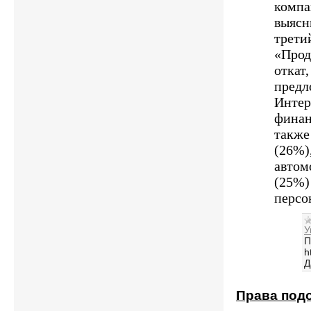
компа
выясн
трети
«Прод
откат,
предл
Интер
финан
также
(26%)
автом
(25%)
персо
У
П
h
Д
Права под