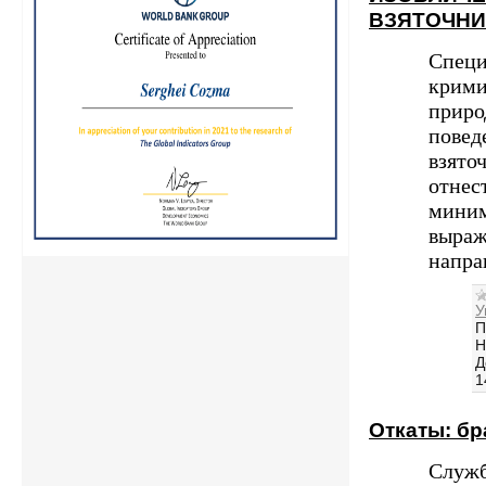
ВЗЯТОЧН
Спец
крими
приро
повед
взято
отнес
миним
выраж
напра
У
П
Н
Д
1
Откаты: бр
Служб