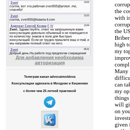
corrup
the co
with i
corrup
the U
Briber
high to
my top
improv
Для добавления необходима
авторизация
compl
Many o
diffic
Телеграм канал advocatmoldova
can ta
Консультации адвоката в Молдове и Кишиневе
my opi
с более чем 25 летней практикой
things
will g
on yo
invest
given 