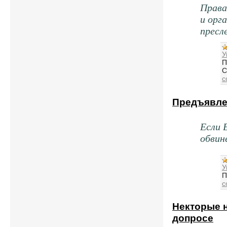
Права
и орг
пресл
У
П
С
c
Предъявле
Если 
обвин
У
П
c
Некторые 
допросе