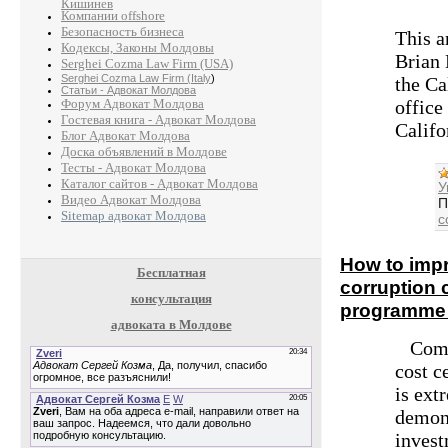
Кишинев
Компании offshore
Безопасность бизнеса
This a
Кодексы, Законы Молдовы
Brian
Serghei Cozma Law Firm (USA)
Serghei Cozma Law Firm (Italy
)
the Ca
Статьи - Адвокат Молдова
office
Форум Адвокат Молдова
Гостевая книга - Адвокат Молдова
Califo
Блог Адвокат Молдова
Доска объявлений в Молдове
Тесты - Адвокат Молдова
Каталог сайтов - Адвокат Молдова
У
Видео Адвокат Молдова
П
Sitemap адвокат Молдова
c
How to impr
Бесплатная
corruption
консультация
programme 
адвоката в Молдове
Compl
cost c
is ext
demons
invest