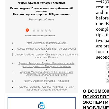
—if yo
Форум Адвокат Молдова Кишинев
resour
Всего создано 10 тем, в которые добавлено 84
and im
ответов.
На сайте зарегистрирован 886 участников.
before
Регистрируйтесь
one. B
comple
tips, 
two pa
https://www.advocatmoldova.com
are pr
›
Avocat Moldova, Avocat Chisinau - servicii avocat
four t
›
Lawyer Moldova. Lawyer Chisinau - Legal experience
second
more than 25 years
›
Адвокат Молдова. Адвокат Кишинев - онлайн
услуги адвоката в Молдове и Кишиневе
У
›
П
Адвокат Молдова, Адвокат Кишинев - Блог
Адвоката в Молдове и Кишиневе
H
›
c
Форум Адвокат Молдова и Кишинев
›
Адвокат Молдова. Адвокат Кишинев - статьи
адвоката в Молдове и Кишиневе
О ВОЗМОЖ
ПСИХОЛО
ЭКСПЕРТИ
ИЗОБЛИЧ