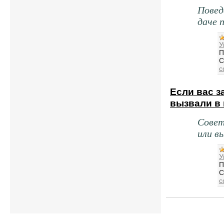
Повед
даче 
У
П
С
c
Если вас з
вызвали в
Совет
или в
У
П
С
c