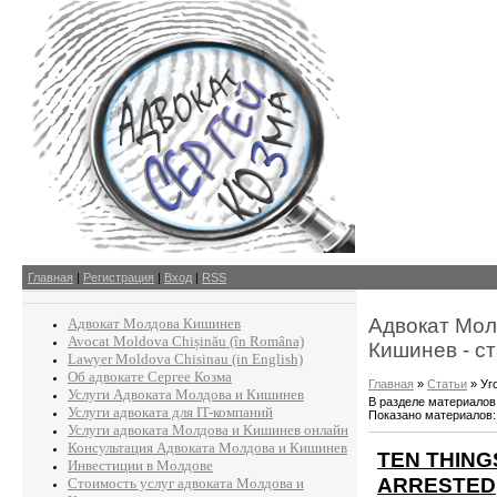
Главная
|
Регистрация
|
Вход
|
RSS
Адвокат Мол
Адвокат Молдова Кишинев
Avocat Moldova Chișinău (în Româna)
Кишинев - с
Lawyer Moldova Chisinau (in English)
Об адвокате Сергее Козма
Главная
»
Статьи
» Уг
Услуги Адвоката Молдова и Кишинев
В разделе материалов
Услуги адвоката для IT-компаний
Показано материалов
Услуги адвоката Молдова и Кишинев онлайн
Консультация Адвоката Молдова и Кишинев
TEN THING
Инвестиции в Молдове
ARRESTED
Стоимость услуг адвоката Молдова и