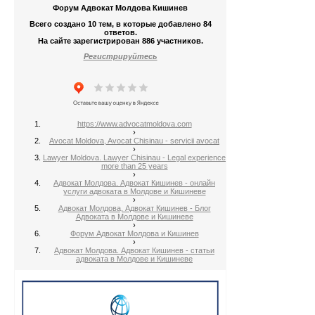
Форум Адвокат Молдова Кишинев
Всего создано 10 тем, в которые добавлено 84
ответов.
На сайте зарегистрирован 886 участников.
Регистрируйтесь
https://www.advocatmoldova.com
›
Avocat Moldova, Avocat Chisinau - servicii avocat
›
Lawyer Moldova. Lawyer Chisinau - Legal experience
more than 25 years
›
Адвокат Молдова. Адвокат Кишинев - онлайн
услуги адвоката в Молдове и Кишиневе
›
Адвокат Молдова, Адвокат Кишинев - Блог
Адвоката в Молдове и Кишиневе
›
Форум Адвокат Молдова и Кишинев
›
Адвокат Молдова. Адвокат Кишинев - статьи
адвоката в Молдове и Кишиневе