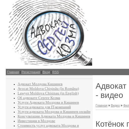
Главная
|
Регистрация
|
Вход
|
RSS
Адвокат
Адвокат Молдова Кишинев
Avocat Moldova Chișinău (în Româna)
- видео
Lawyer Moldova Chisinau (in English)
Об адвокате Сергее Козма
Услуги Адвоката Молдова и Кишинев
Главная
»
Видео
»
Фил
Услуги адвоката для IT-компаний
Услуги адвоката Молдова и Кишинев онлайн
Консультация Адвоката Молдова и Кишинев
Инвестиции в Молдове
Котёнок 
Стоимость услуг адвоката Молдова и