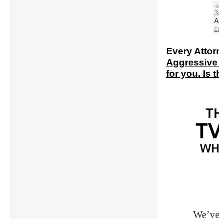
З
A
c
Every Attor
Aggressive 
for you. Is 
We’ve 