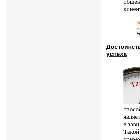
общен
клиен
З
Д
Достоинств
успеха
спосо
являе
в зави
Такой
наиме