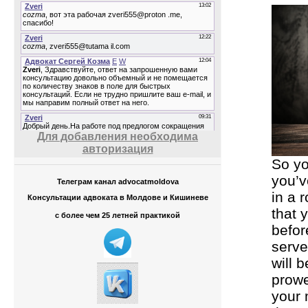
Для добавления необходима
авторизация
So yo
you’v
Телеграм канал advocatmoldova
in a 
Консультации адвоката в Молдове и Кишиневе
that 
с более чем 25 летней практикой
befor
serve
will 
prowe
your 