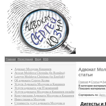
Главная
|
Регистрация
|
Вход
|
RSS
Адвокат Мол
Адвокат Молдова Кишинев
Avocat Moldova Chișinău (în Româna)
статьи
Lawyer Moldova Chisinau (in English)
Об адвокате Сергее Козма
Главная
»
Статьи
»
Ад
Услуги Адвоката Молдова и Кишинев
В категории материал
Услуги адвоката для IT-компаний
Показано материалов
Услуги адвоката Молдова и Кишинев онлайн
Сортировать по
:
Дате
Консультация Адвоката Молдова и Кишинев
Инвестиции в Молдове
Дигесты и
Стоимость услуг адвоката Молдова и