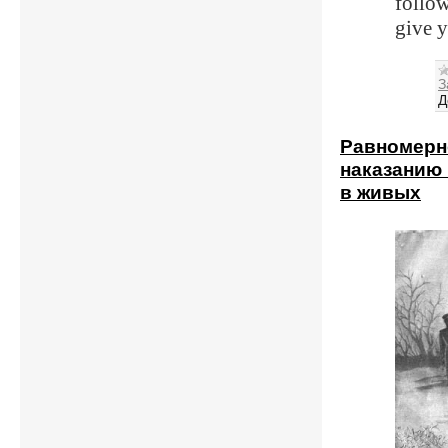
follow
give y
З
Д
Равномерн
наказанию 
в живых