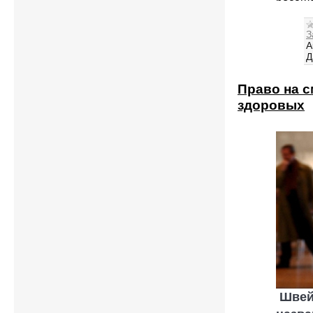
З
A
Д
Право на с
здоровых
Швейц