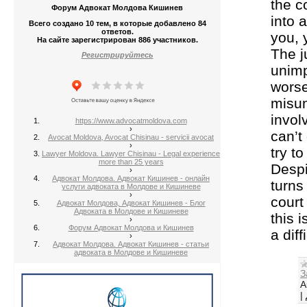
the c
Форум Адвокат Молдова Кишинев
into a
Всего создано 10 тем, в которые добавлено 84
ответов.
you, 
На сайте зарегистрирован 886 участников.
The j
Регистрируйтесь
unimp
worse
misun
invol
https://www.advocatmoldova.com
›
can’t
Avocat Moldova, Avocat Chisinau - servicii avocat
›
try to
Lawyer Moldova. Lawyer Chisinau - Legal experience
more than 25 years
Despi
›
Адвокат Молдова. Адвокат Кишинев - онлайн
turns
услуги адвоката в Молдове и Кишиневе
›
court
Адвокат Молдова, Адвокат Кишинев - Блог
Адвоката в Молдове и Кишиневе
this 
›
Форум Адвокат Молдова и Кишинев
a diff
›
Адвокат Молдова. Адвокат Кишинев - статьи
адвоката в Молдове и Кишиневе
З
A
|