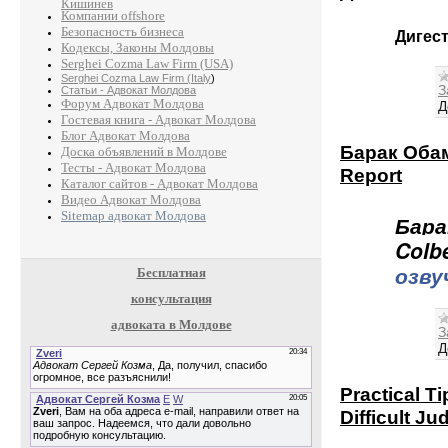
Кишинев
Компании offshore
Безопасность бизнеса
Дигес
Кодексы, Законы Молдовы
Serghei Cozma Law Firm (USA)
Serghei Cozma Law Firm (Italy
)
З
Статьи - Адвокат Молдова
Форум Адвокат Молдова
Д
Гостевая книга - Адвокат Молдова
Блог Адвокат Молдова
Барак Обам
Доска объявлений в Молдове
Тесты - Адвокат Молдова
Report
Каталог сайтов - Адвокат Молдова
Видео Адвокат Молдова
Sitemap адвокат Молдова
Бара
Colb
озву
Бесплатная
консультация
адвоката в Молдове
З
Д
Practical T
Difficult Ju