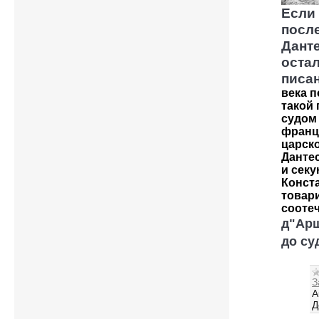
Если
посл
Данте
остал
писа
века 
такой
судом
франц
царск
Дантес
и сек
Конста
товар
соотеч
д"Арш
до су
З
A
Д