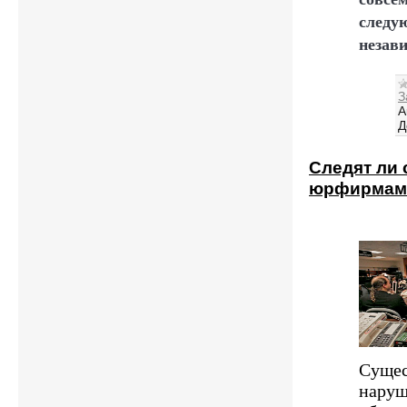
следу
незав
З
A
Д
Следят ли 
юрфирмам
Сущес
наруш