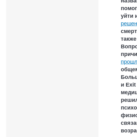
назва
помо
уйти 
решен
смерт
такж
Вопро
причи
прошл
общем
Больш
и Exi
медиц
решил
психо
физио
связа
возра