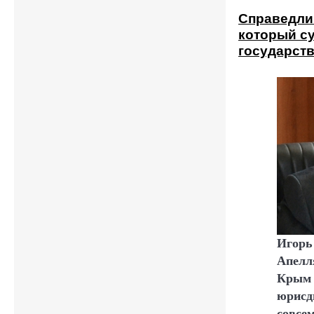
Справедлив
который с
государст
Игорь 
Апелл
Крым 
юрисд
совсем