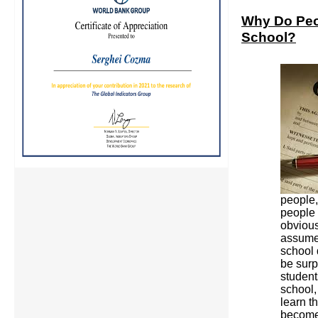
Why Do Peo
School?
people,
people 
obvious
assume
school 
be surp
student
school,
learn t
become