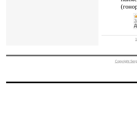
(гоно
З
Д
1
Срочн
Copyright Ser