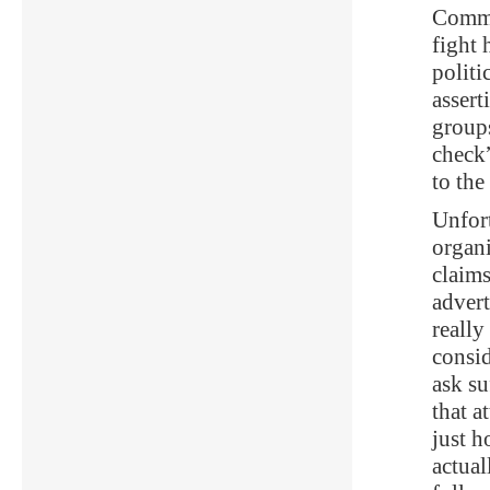
Commer
fight
politi
assert
groups
check”
to the
Unfort
organi
claims
advert
really
consid
ask su
that a
just h
actual