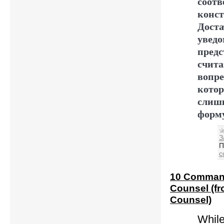
соотв
конс
Доста
увед
предс
счита
вопре
котор
слиш
форм
З
П
c
10 Command
Counsel (f
Counsel)
While 