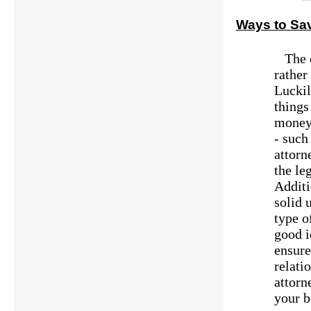
Ways to Sa
The co
rather
Luckil
things
money 
- such
attorn
the le
Additi
solid 
type o
good i
ensure
relati
attorn
your b