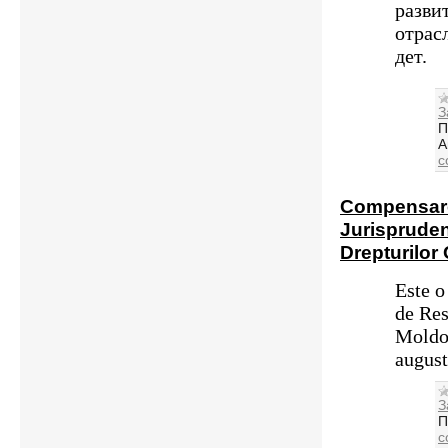
разви
отрас
дет.
З
П
А
c
Compensare
Jurispruden
Drepturilor
Este o
de Res
Moldo
augus
З
П
c