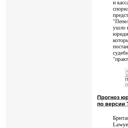
и кас
спори
предст
"Пепел
ушло 
юриди
которы
поста
судеб
"прак
З
П
c
Прогноз ю
по версии 
Брита
Lawye