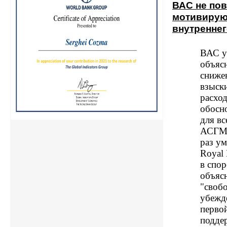
ВАС не пов
мотивирую
внутреннег
ВАС у
объясн
сниже
взыск
расхо
обосно
для вс
АСГМ 
раз у
Royal 
в спор
объяс
"своб
убежде
перво
подде