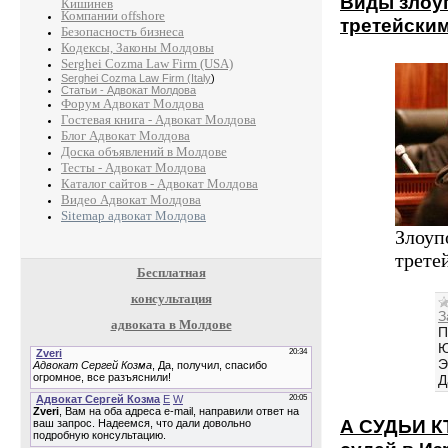
Виды злоу
Кишинев
Компании offshore
третейски
Безопасность бизнеса
Кодексы, Законы Молдовы
Serghei Cozma Law Firm (USA)
Serghei Cozma Law Firm (Italy
)
Статьи - Адвокат Молдова
Форум Адвокат Молдова
Гостевая книга - Адвокат Молдова
Блог Адвокат Молдова
Доска объявлений в Молдове
Тесты - Адвокат Молдова
Каталог сайтов - Адвокат Молдова
Видео Адвокат Молдова
Sitemap адвокат Молдова
Злоуп
трете
Бесплатная
консультация
З
адвоката в Молдове
П
Ю
Э
Д
А СУДЬИ К