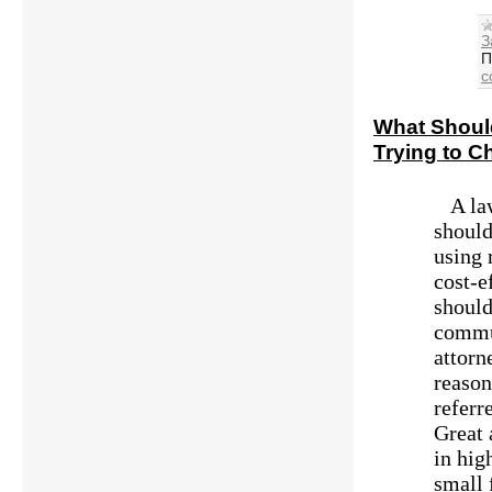
З
П
c
What Shoul
Trying to 
A law
should
using 
cost-e
should
commu
attorne
reason
referr
Great 
in hig
small 