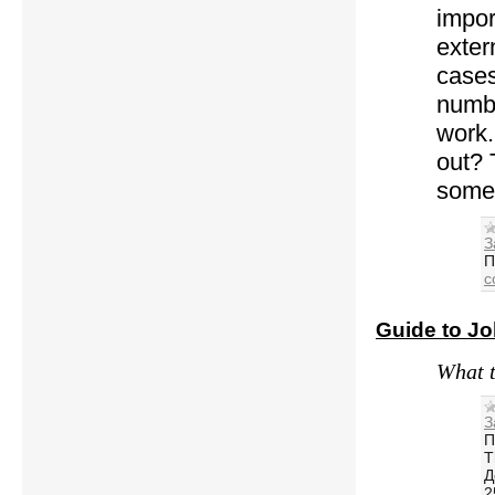
impor
exter
cases
numb
work.
out? 
some 
З
П
c
Guide to J
What t
З
П
T
Д
2