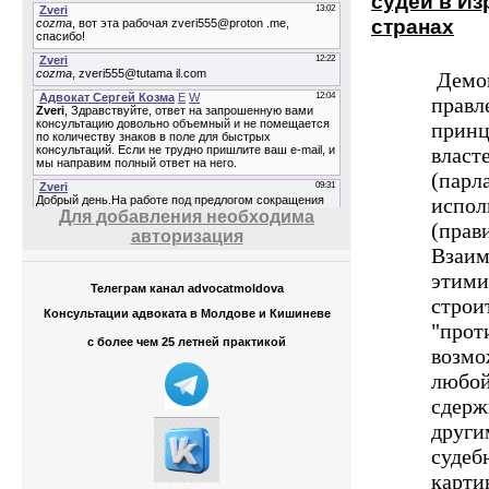
судей в Из
странах
Демок
правл
принц
власт
(парл
испол
Для добавления необходима
(прав
авторизация
Взаим
этими
Телеграм канал advocatmoldova
строи
Консультации адвоката в Молдове и Кишиневе
"прот
с более чем 25 летней практикой
возмо
любой
сдерж
други
судеб
карти