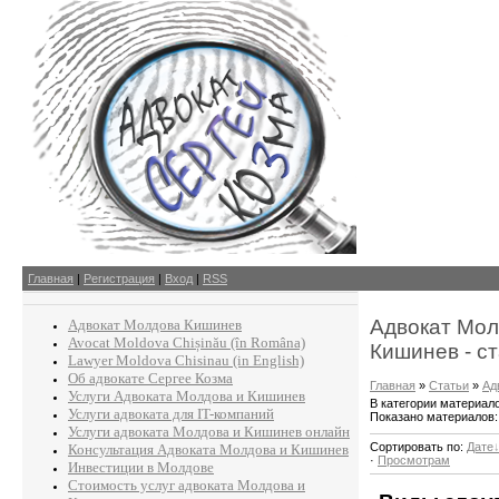
Главная
|
Регистрация
|
Вход
|
RSS
Адвокат Мол
Адвокат Молдова Кишинев
Avocat Moldova Chișinău (în Româna)
Кишинев - с
Lawyer Moldova Chisinau (in English)
Об адвокате Сергее Козма
Главная
»
Статьи
»
Ад
Услуги Адвоката Молдова и Кишинев
В категории материал
Услуги адвоката для IT-компаний
Показано материалов
Услуги адвоката Молдова и Кишинев онлайн
Сортировать по
:
Дате
Консультация Адвоката Молдова и Кишинев
·
Просмотрам
Инвестиции в Молдове
Стоимость услуг адвоката Молдова и