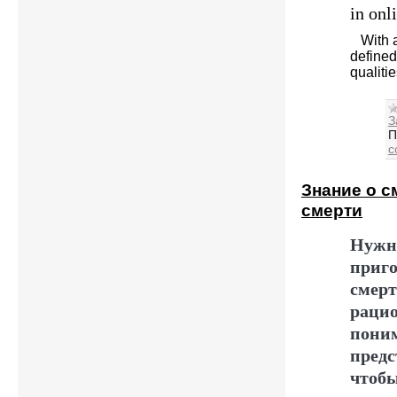
in onl
With a 
defined
qualiti
З
П
c
Знание о с
смерти
Нужн
приг
смерт
раци
поним
предс
чтобы