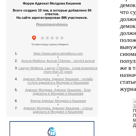
демок
Форум Адвокат Молдова Кишинев
Всего создано 10 тем, в которые добавлено 84
что су
ответов.
должн
На сайте зарегистрирован 886 участников.
демок
Регистрируйтесь
должн
полож
вынуж
сиюми
https://www.advocatmoldova.com
›
попул
Avocat Moldova, Avocat Chisinau - servicii avocat
›
же в 
Lawyer Moldova. Lawyer Chisinau - Legal experience
more than 25 years
назна
›
Адвокат Молдова. Адвокат Кишинев - онлайн
стать
услуги адвоката в Молдове и Кишиневе
›
журна
Адвокат Молдова, Адвокат Кишинев - Блог
Адвоката в Молдове и Кишиневе
›
Форум Адвокат Молдова и Кишинев
›
З
Адвокат Молдова. Адвокат Кишинев - статьи
П
адвоката в Молдове и Кишиневе
П
М
Д