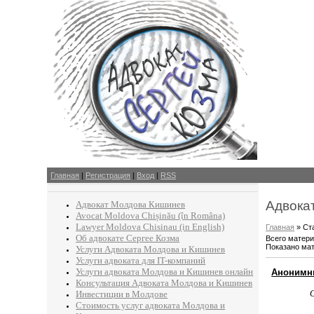
Главная
|
Регистрация
|
Вход
|
RSS
Адвока
Адвокат Молдова Кишинев
Avocat Moldova Chișinău (în Româna)
Lawyer Moldova Chisinau (in English)
Главная
»
Ст
Об адвокате Сергее Козма
Всего матери
Показано ма
Услуги Адвоката Молдова и Кишинев
Услуги адвоката для IT-компаний
Услуги адвоката Молдова и Кишинев онлайн
Анонимны
Консультация Адвоката Молдова и Кишинев
Инвестиции в Молдове
Стоимость услуг адвоката Молдова и