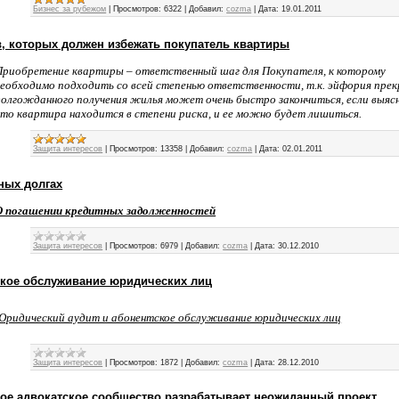
Бизнес за рубежом
|
Просмотров:
6322
|
Добавил:
cozma
|
Дата:
19.01.2011
в, которых должен избежать покупатель квартиры
Приобретение квартиры – ответственный шаг для Покупателя, к которому
необходимо подходить со всей степенью ответственности, т.к. эйфория прек
долгожданного получения жилья может очень быстро закончиться, если выяс
что квартира находится в степени риска, и ее можно будет лишиться.
Защита интересов
|
Просмотров:
13358
|
Добавил:
cozma
|
Дата:
02.01.2011
ных долгах
О погашении кредитных задолженностей
Защита интересов
|
Просмотров:
6979
|
Добавил:
cozma
|
Дата:
30.12.2010
кое обслуживание юридических лиц
Юридический аудит и абонентское обслуживание юридических лиц
Защита интересов
|
Просмотров:
1872
|
Добавил:
cozma
|
Дата:
28.12.2010
ое адвокатское сообщество разрабатывает неожиданный проект