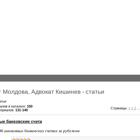
т Молдова, Адвокат Кишинев - статьи
атьи
алов в каталоге
:
150
Страницы
:
«
1
2
...
териалов
:
131-140
е банковские счета
Об анонимных банковских счетах за рубежом