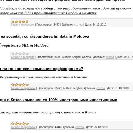
Российское адвокатское сообщество разрабатывает неожиданный проект - 
шкалу наказаний для проштрафившихся людей в мантиях
Защита интересов
|
Просмотров:
2450
|
Добавил:
cozma
|
Дата:
24.12.2010
area societăţii cu răspunderea limitată în Moldova
Înregistrarea SRL în Moldova
Бизнес в Молдове
|
Просмотров:
3680
|
Author:
Serghei Cozma
|
Добавил:
cozma
|
Дата:
02.11.
я ли гонконгские компании оффшорными?
б организации и функционировании компаний в Гонконге.
Бизнес за рубежом
|
Просмотров:
2502
|
Author:
serghei
|
Добавил:
cozma
|
Дата:
31.10.2010
ция в Китае компании со 100% иностранными инвестициями
Как зарегистрировать иностранную компанию в Китае
Бизнес за рубежом
|
Просмотров:
4346
|
Добавил:
cozma
|
Дата:
25.10.2010