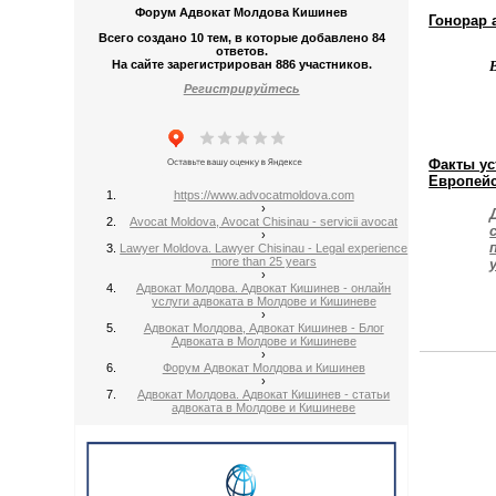
Форум Адвокат Молдова Кишинев
Гонорар 
Всего создано 10 тем, в которые добавлено 84
ответов.
На сайте зарегистрирован 886 участников.
Регистрируйтесь
Факты ус
Европей
https://www.advocatmoldova.com
›
Avocat Moldova, Avocat Chisinau - servicii avocat
›
Lawyer Moldova. Lawyer Chisinau - Legal experience
more than 25 years
›
Адвокат Молдова. Адвокат Кишинев - онлайн
услуги адвоката в Молдове и Кишиневе
›
Адвокат Молдова, Адвокат Кишинев - Блог
Адвоката в Молдове и Кишиневе
›
Форум Адвокат Молдова и Кишинев
›
Адвокат Молдова. Адвокат Кишинев - статьи
адвоката в Молдове и Кишиневе