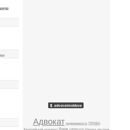
новую
2010
Адвокат
ПРАВА
недвижимость
банк
оффшор
Европейский
человека
Европа
австрия