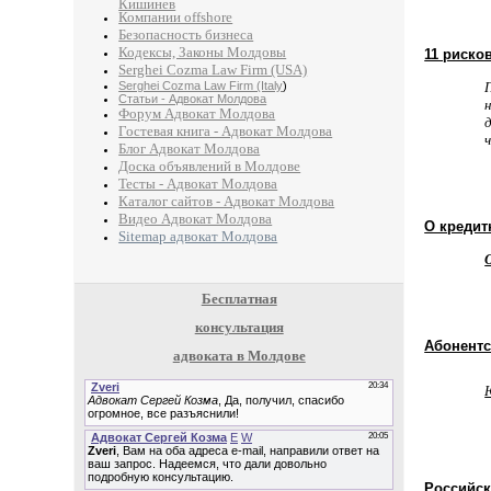
Кишинев
Компании offshore
Безопасность бизнеса
Кодексы, Законы Молдовы
11 риско
Serghei Cozma Law Firm (USA)
Serghei Cozma Law Firm (Italy
)
Статьи - Адвокат Молдова
Форум Адвокат Молдова
Гостевая книга - Адвокат Молдова
Блог Адвокат Молдова
Доска объявлений в Молдове
Тесты - Адвокат Молдова
Каталог сайтов - Адвокат Молдова
Видео Адвокат Молдова
О кредит
Sitemap адвокат Молдова
Бесплатная
консультация
Абонентс
адвоката в Молдове
Российск