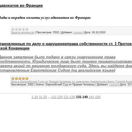
адвокатов во Франции
Виды и порядок оплаты услуг адвокатов во Франции
Защита интересов
|
Просмотров:
5532
|
Добавил:
cozma
|
Дата:
16.10.2010
тановленные по делу о нарушенииправа собственности ст. 1 Проток
ской Конвенции
Данное заявление было подано в связи снарушением права
сосбтвенности. Юридическое лицо было лишено приватизирован
пакета акций по решению молдавского суда. Здесь вы найдете ф
установленные Европейским Судом (на английском языке)
Дела в Европейском Суде по Правам Человека по заявлению Адвокатского Бюро "Сергей Козм
Просмотров:
3302
|
Author:
Европейский Суд по Правам Человека
|
Добавил:
cozma
|
Дата:
15.
1-10
11-20
...
111-120
121-130
131-140
141-150