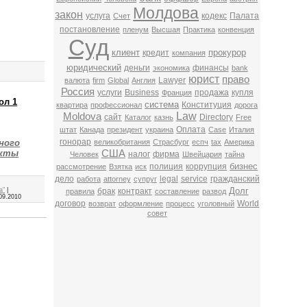
Молдова
закон
услуга
кодекс
Палата
Счет
постановление
пленум
Высшая
Практика
конвенция
Суд
клиент
прокурор
кредит
компания
юридический
деньги
финансы
экономика
bank
юрист
право
Lawyer
валюта
firm
Global
Англия
Россия
услуги
Business
продажа
купля
Франция
ол 1
система
Конституция
квартира
профессионал
дорога
Law
Moldova
сайт
Directory
Каталог
казнь
Free
Оплата
штат
Канада
президент
украина
Case
Италия
гонорар
великобритания
Страсбург
еспч
tax
Америка
ного
США
акты
налог
фирма
Человек
Швейцария
тайна
бизнес
полиция
коррупция
рассмотрение
Взятка
иск
дело
legal
service
гражданский
работа
attorney
супруг
Долг
брак
контракт
а"
|
правила
составление
развод
09.2010
договор
World
возврат
оформление
процесс
уголовный
совет