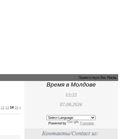
Приветствую Вас
Гость
Время в Молдове
12:22
07.08.2026
12
13
14
15
»
Powered by
Translate