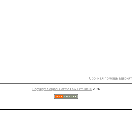
Срочная помощь адвоката в Мол
Copyright Serghei Cozma Law Firm Inc ©
2026