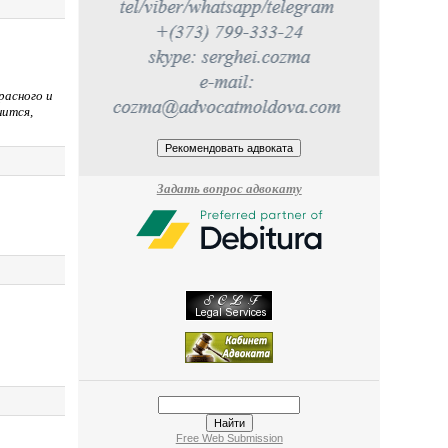
расного и
нится,
Задать вопрос адвокату
Free Web Submission