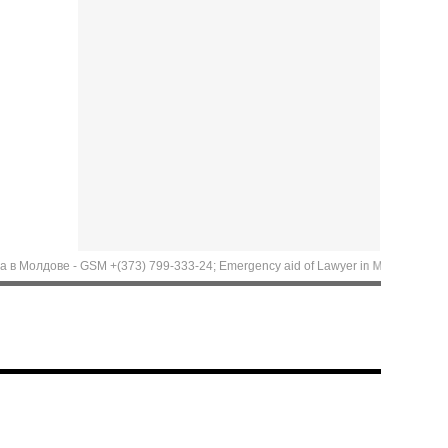
дове - GSM +(373) 799-333-24; Emergency aid of Lawyer in Moldova. Call now: +(