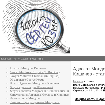
Главная
|
Регистрация
|
Вход
|
RSS
Адвокат Молдо
Адвокат Молдова Кишинев
Avocat Moldova Chișinău (în Româna)
Кишинев - ста
Lawyer Moldova Chisinau (in English)
Об адвокате Сергее Козма
Главная
»
Статьи
Услуги Адвоката Молдова и Кишинев
Всего материалов в катал
Услуги адвоката для IT-компаний
Показано материалов
:
141
Страницы
:
«
1
2
...
13
14
1
Услуги адвоката Молдова и Кишинев онлайн
Консультация Адвоката Молдова и Кишинев
Инвестиции в Молдове
Защита чести и дос
Стоимость услуг адвоката Молдова и