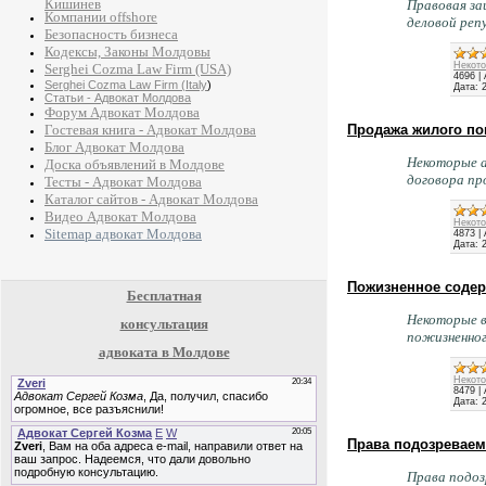
Кишинев
Правовая за
Компании offshore
деловой реп
Безопасность бизнеса
Кодексы, Законы Молдовы
Некото
Serghei Cozma Law Firm (USA)
4696
|
Serghei Cozma Law Firm (Italy
)
Дата:
Статьи - Адвокат Молдова
Форум Адвокат Молдова
Гостевая книга - Адвокат Молдова
Продажа жилого п
Блог Адвокат Молдова
Некоторые а
Доска объявлений в Молдове
договора п
Тесты - Адвокат Молдова
Каталог сайтов - Адвокат Молдова
Видео Адвокат Молдова
Некото
Sitemap адвокат Молдова
4873
|
Дата:
Пожизненное содер
Бесплатная
Некоторые в
консультация
пожизненно
адвоката в Молдове
Некото
8479
|
Дата:
Права подозреваем
Права подоз