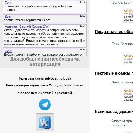
уголовного 
Уголов
Сергей
22.04.
Предъявление обв
Если Вам пр
Для добавления необходима
Уголов
cozma
авторизация
Некторые нюансы 
Телеграм канал advocatmoldova
Поведение п
Консультации адвоката в Молдове и Кишиневе
с более чем 25 летней практикой
Уголов
Сергей
22.04.
Если вас задержал
Советы при 
полицию