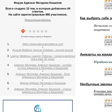
Форум Адвокат Молдова Кишинев
Уголов
Сергей
Всего создано 10 тем, в которые добавлено 84
22.04.
ответов.
На сайте зарегистрирован 886 участников.
Как выбрать себе 
Регистрируйтесь
Несколько с
защитника
Защита
Сергей
https://www.advocatmoldova.com
22.04.
›
Avocat Moldova, Avocat Chisinau - servicii avocat
›
Анекдоты на юриди
Lawyer Moldova. Lawyer Chisinau - Legal experience
more than 25 years
Юридически
›
Адвокат Молдова. Адвокат Кишинев - онлайн
услуги адвоката в Молдове и Кишиневе
›
Курье
Адвокат Молдова, Адвокат Кишинев - Блог
Добави
Адвоката в Молдове и Кишиневе
›
Форум Адвокат Молдова и Кишинев
Необычные законы
›
Адвокат Молдова. Адвокат Кишинев - статьи
Курьезные зак
адвоката в Молдове и Кишиневе
странах мира.
Курье
Добави